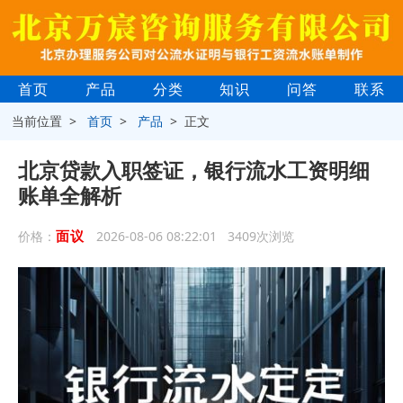
首页
产品
分类
知识
问答
联系
当前位置 >
首页
>
产品
> 正文
北京贷款入职签证，银行流水工资明细
账单全解析
面议
价格：
2026-08-06 08:22:01 3409次浏览