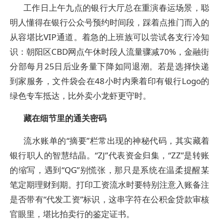
工作日上午九点的银行大厅总在重演春运场景，聪
明人懂得在银行公众号预约时间段，踩着点推门而入的
从容堪比VIP通道。着急的上班族可以尝试各支行冷知
识：朝阳区CBD网点午休时段人流量骤减70%，金融街
分部每月25日后业务量下降如同退潮。若是选择快递
到家服务，文件袋会在48小时内乘着印有银行Logo的
绿色专车抵达，比外卖小龙虾更守时。
藏在细节里的通关密码
流水账单的“摘要”栏常出现的神秘代码，其实藏着
银行职人的智慧结晶。“ZJ”代表资金归集，“ZZ”是转账
的缩写，遇到“QG”别慌张，那只是系统在温柔提醒某
笔定期理财到期。打印工资流水时要特别注意入账备注
是否带有“代发工资”标识，这串字符在公积金贷款审核
官眼里，堪比拍卖行的鉴定证书。