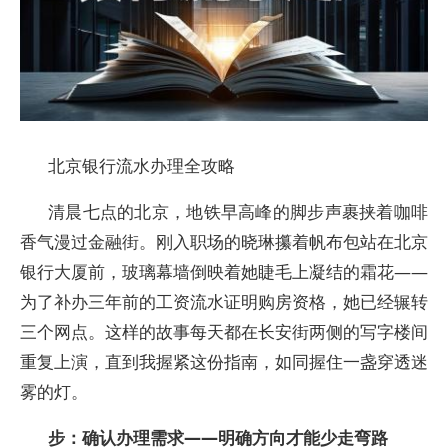
北京银行流水办理全攻略
清晨七点的北京，地铁早高峰的脚步声裹挟着咖啡
香气漫过金融街。刚入职场的晓琳攥着帆布包站在北京
银行大厦前，玻璃幕墙倒映着她睫毛上凝结的霜花——
为了补办三年前的工资流水证明购房资格，她已经辗转
三个网点。这样的故事每天都在长安街两侧的写字楼间
重复上演，直到我握紧这份指南，如同握住一盏穿透迷
雾的灯。
步：确认办理需求——明确方向才能少走弯路